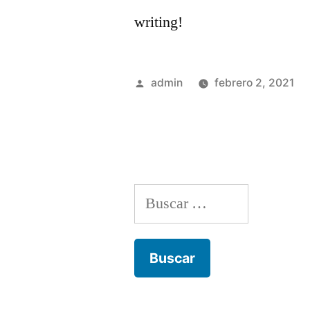
writing!
Publicado
admin
febrero 2, 2021
por
Buscar: