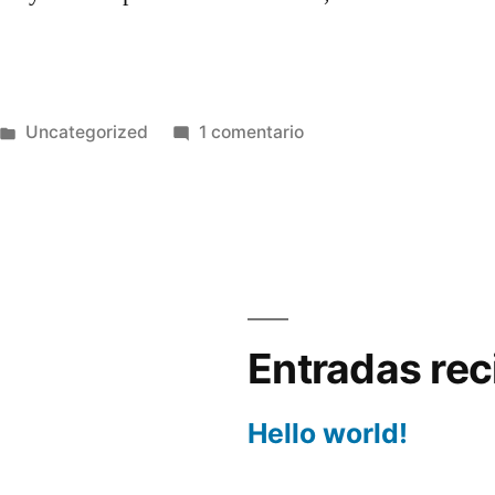
Publicado
en
Uncategorized
1 comentario
en
Hello
world!
Entradas rec
Hello world!